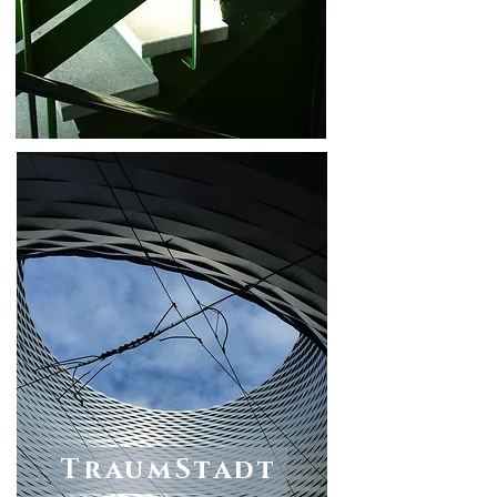
TraumStadt